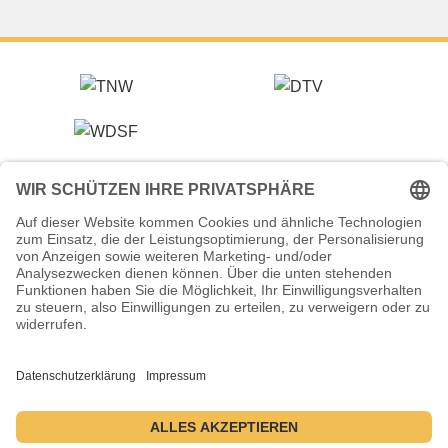
Veranstalter (Ausrichter):
Tanzsportverband Nordrhein-Westfalen e.V.
Veranstaltungsort:
Historische Stadthalle Wuppertal
Johannisberg 40
42103 Wuppertal
Termine:
2.–5. Juli 2026 ・ 1.–4. Juli 2027 ・ 6.–9. Juli 2028