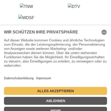
Veranstalter (Ausrichter):
Tanzsportverband Nordrhein-Westfalen e.V.
Veranstaltungsort:
Historische Stadthalle Wuppertal
Johannisberg 40
42103 Wuppertal
Termine:
2.–5. Juli 2026 ・ 1.–4. Juli 2027 ・ 6.–9. Juli 2028