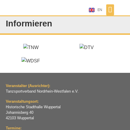
EN
Informieren
Veranstalter (Ausrichter):
Tanzsportverband Nordrhein-Westfalen e.V.
Veranstaltungsort:
Historische Stadthalle Wuppertal
Johannisberg 40
42103 Wuppertal
Termine: