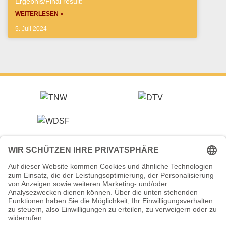
Ergebnis/Final result:
WEITERLESEN »
5. Juli 2024
Veranstalter (Ausrichter):
Tanzsportverband Nordrhein-Westfalen e.V.
Veranstaltungsort:
Historische Stadthalle Wuppertal
Johannisberg 40
42103 Wuppertal