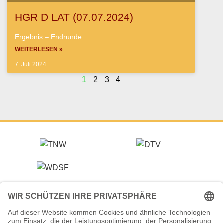
HGR D LAT (07.07.2024)
Ergebnis – Endrunde:
WEITERLESEN »
7. Juli 2024
1
2
3
4
Veranstalter (Ausrichter):
Tanzsportverband Nordrhein-Westfalen e.V.