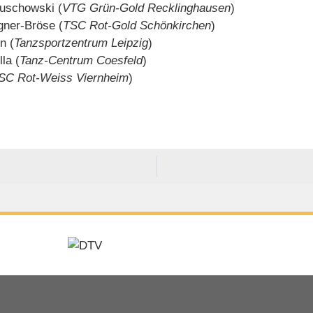
nuschowski (
VTG Grün-Gold Recklinghausen
)
gner-Bröse (
TSC Rot-Gold Schönkirchen
)
n (
Tanzsportzentrum Leipzig
)
la (
Tanz-Centrum Coesfeld
)
SC Rot-Weiss Viernheim
)