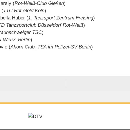
arsly (
Rot-Weiß-Club Gießen
)
 (
TTC Rot-Gold Köln
)
abella Huber (
1. Tanzsport Zentrum Freising
)
TD Tanzsportclub Düsseldorf Rot-Weiß
)
raunschweiger TSC
)
u-Weiss Berlin
)
vic (
Ahorn Club, TSA im Polizei-SV Berlin
)