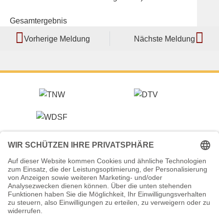
Gesamtergebnis
Vorherige Meldung
Nächste Meldung
Veranstalter (Ausrichter):
Tanzsportverband Nordrhein-Westfalen e.V.
Veranstaltungsort:
Historische Stadthalle Wuppertal
Johannisberg 40
42103 Wuppertal