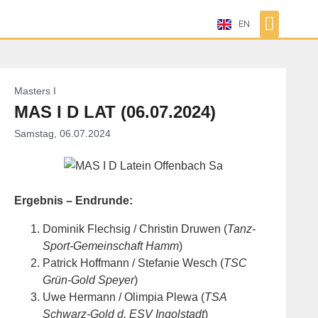
EN
Masters I
MAS I D LAT (06.07.2024)
Samstag, 06.07.2024
Ergebnis – Endrunde:
Dominik Flechsig / Christin Druwen (
Tanz-
Sport-Gemeinschaft Hamm
)
Patrick Hoffmann / Stefanie Wesch (
TSC
Grün-Gold Speyer
)
Uwe Hermann / Olimpia Plewa (
TSA
Schwarz-Gold d. ESV Ingolstadt
)