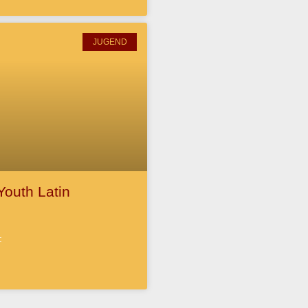
JUGEND
outh Latin
: