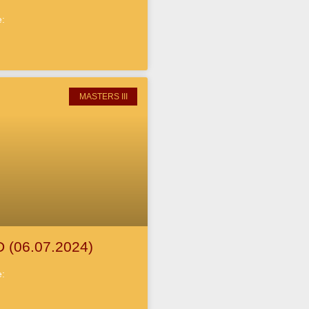
e:
MASTERS III
D (06.07.2024)
e: