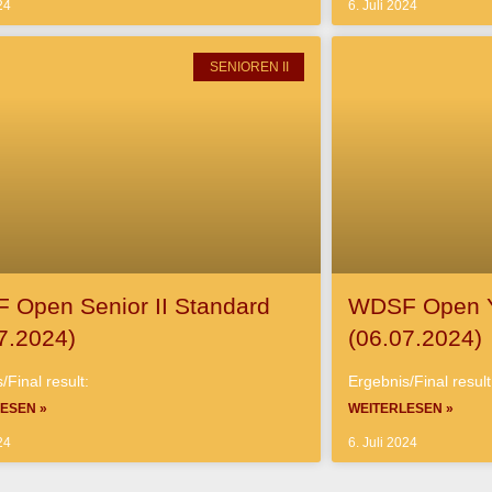
24
6. Juli 2024
SENIOREN II
 Open Senior II Standard
WDSF Open Y
7.2024)
(06.07.2024)
/Final result:
Ergebnis/Final result
ESEN »
WEITERLESEN »
24
6. Juli 2024