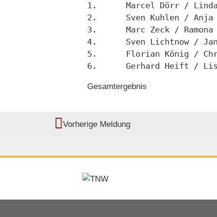
1.	Marcel Dörr / Li
2.	Sven Kuhlen / Anj
3.	Marc Zeck / Ramo
4.	Sven Lichtnow / 
5.	Florian König / 
6.	Gerhard Heift / 
Gesamtergebnis
Vorherige Meldung