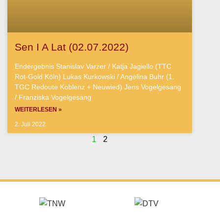
Sen I A Lat (02.07.2022)
Endergebnis Stanislav Varzer / Katja Jagiello (TTC
Rot-Gold Köln) Lukas Kurkowski / Angelina Buhr (1.
TGC Redoute Koblenz + Neuwied) Jens Vogelgesang
/ Franziska Vogelgesang
WEITERLESEN »
2. Juli 2022
1
2