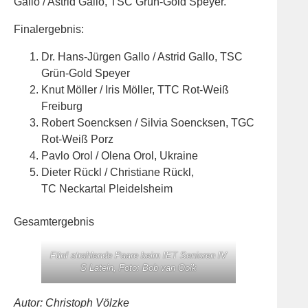
Gallo / Astrid Gallo, TSC Grün-Gold Speyer.
Finalergebnis:
Dr. Hans-Jürgen Gallo / Astrid Gallo, TSC
Grün-Gold Speyer
Knut Möller / Iris Möller, TTC Rot-Weiß
Freiburg
Robert Soencksen / Silvia Soencksen, TGC
Rot-Weiß Porz
Pavlo Orol / Olena Orol, Ukraine
Dieter Rückl / Christiane Rückl,
TC Neckartal Pleidelsheim
Gesamtergebnis
Fünf strahlende Paare beim IET Senioren IV
S Latein, Foto: Bob van Ooik
Autor: Christoph Völzke