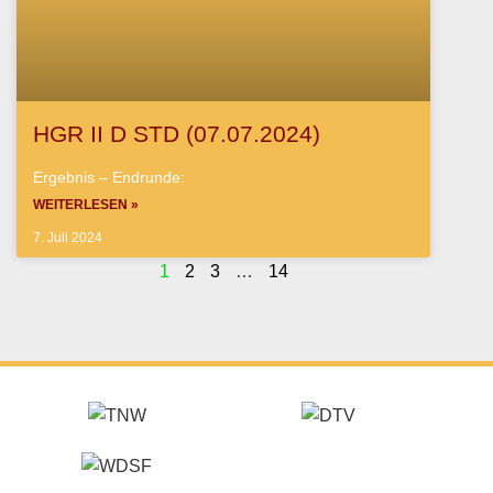
HGR II D STD (07.07.2024)
Ergebnis – Endrunde:
WEITERLESEN »
7. Juli 2024
1
2
3
…
14