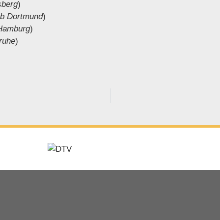
sberg
)
ub Dortmund
)
 Hamburg
)
ruhe
)