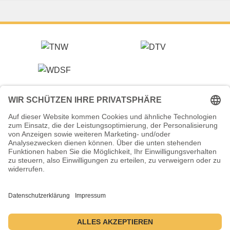
Veranstalter (Ausrichter):
Tanzsportverband Nordrhein-Westfalen e.V.
Veranstaltungsort:
Historische Stadthalle Wuppertal
Johannisberg 40
42103 Wuppertal
Termine:
2.–5. Juli 2026 ・ 1.–4. Juli 2027 ・ 6.–9. Juli 2028