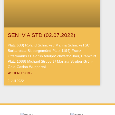
SEN IV A STD (02.07.2022)
Platz 638) Roland Schnicke / Marina SchnickeTSC
Barbarossa Biebergemünd Platz 1194) Franz
Offermanns / Heidrun AdolphSchwarz-Silber, Frankfurt
Platz 1088) Michael Strubert / Martina StrubertGrün-
Gold-Casino Wuppertal
WEITERLESEN »
2. Juli 2022