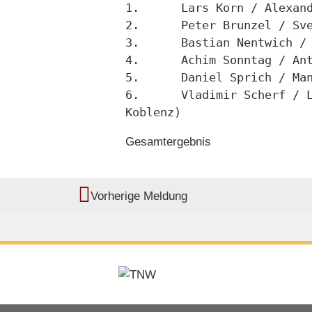
1.	Lars Korn / Alex
2.	Peter Brunzel / 
3.	Bastian Nentwich
4.	Achim Sonntag / 
5.	Daniel Sprich / 
6.	Vladimir Scherf / Lena Scherf (Tanz- u. Sportzentr. Mittelrhein, 
Koblenz)
Gesamtergebnis
Vorherige Meldung