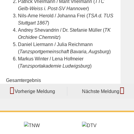
Patrick Vrielmann / Marit Vrielmann (
TTC
Gelb-Weiss i. Post-SV Hannover
)
Nils-Arne Herold / Johanna Frei (
TSA d. TUS
Stuttgart 1867
)
Andrey Shevandrin / Dr. Stefanie Müller (
TK
Orchidee Chemnitz
)
Daniel Liermann / Julia Reichmann
(
Tanzsportgemeinschaft Bavaria, Augsburg
)
Markus Winter / Lena Hofmeier
(
Tanzsportakademie Ludwigsburg
)
Gesamtergebnis
Vorherige Meldung
Nächste Meldung