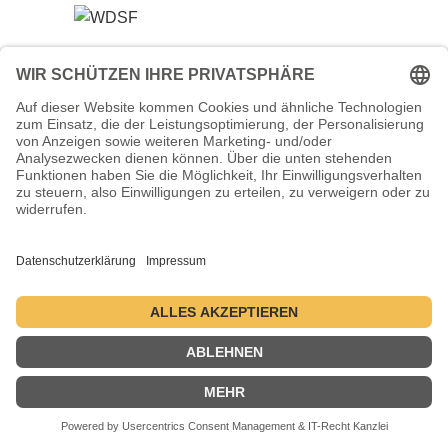
Veranstalter (Ausrichter):
Tanzsportverband Nordrhein-Westfalen e.V.
Veranstaltungsort:
Historische Stadthalle Wuppertal
Johannisberg 40
42103 Wuppertal
Termine:
2.–5. Juli 2026 ・ 1.–4. Juli 2027 ・ 6.–9. Juli 2028
Kontakt
Datenschutzerklärung
Impressum
© 2004-2026 - danceComp