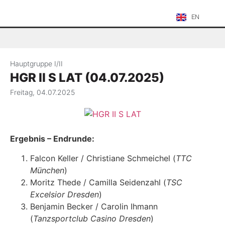
EN
Hauptgruppe I/II
HGR II S LAT (04.07.2025)
Freitag, 04.07.2025
Ergebnis – Endrunde:
Falcon Keller / Christiane Schmeichel (
TTC
München
)
Moritz Thede / Camilla Seidenzahl (
TSC
Excelsior Dresden
)
Benjamin Becker / Carolin Ihmann
(
Tanzsportclub Casino Dresden
)