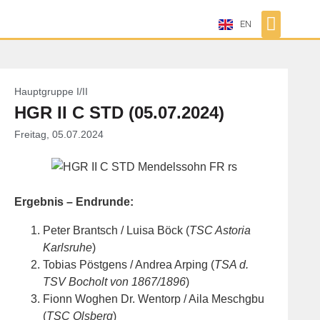
EN
Hauptgruppe I/II
HGR II C STD (05.07.2024)
Freitag, 05.07.2024
Ergebnis – Endrunde:
Peter Brantsch / Luisa Böck (
TSC Astoria
Karlsruhe
)
Tobias Pöstgens / Andrea Arping (
TSA d.
TSV Bocholt von 1867/1896
)
Fionn Woghen Dr. Wentorp / Aila Meschgbu
(
TSC Olsberg
)