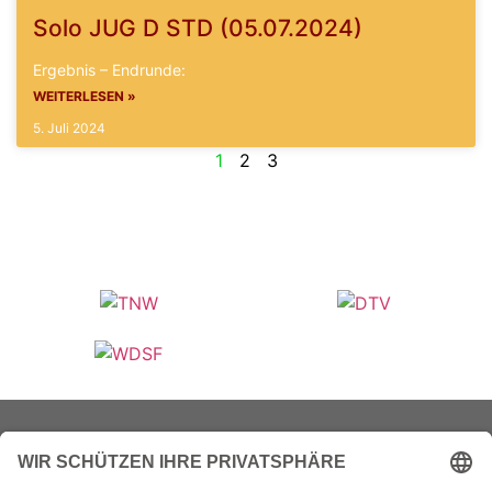
Solo JUG D STD (05.07.2024)
Ergebnis – Endrunde:
WEITERLESEN »
5. Juli 2024
1
2
3
Veranstalter (Ausrichter):
Tanzsportverband Nordrhein-Westfalen e.V.