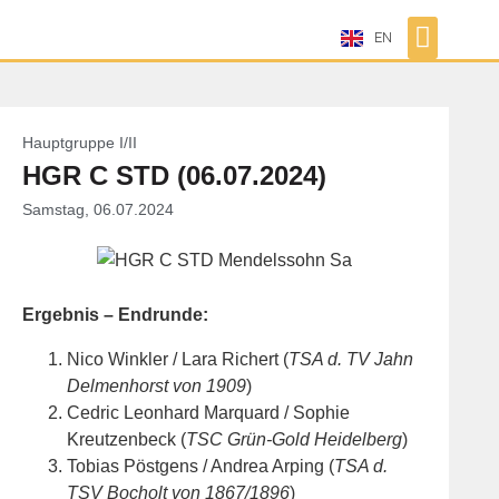
EN
Hauptgruppe I/II
HGR C STD (06.07.2024)
Samstag, 06.07.2024
Ergebnis – Endrunde:
Nico Winkler / Lara Richert (
TSA d. TV Jahn
Delmenhorst von 1909
)
Cedric Leonhard Marquard / Sophie
Kreutzenbeck (
TSC Grün-Gold Heidelberg
)
Tobias Pöstgens / Andrea Arping (
TSA d.
TSV Bocholt von 1867/1896
)