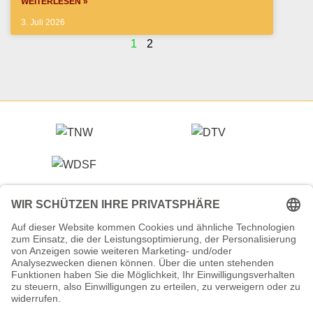
WEITERLESEN »
3. Juli 2026
1
2
Veranstalter (Ausrichter):
Tanzsportverband Nordrhein-Westfalen e.V.
Veranstaltungsort:
Historische Stadthalle Wuppertal
Johannisberg 40
42103 Wuppertal