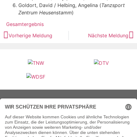
Goldort, David / Helbing, Angelina (
Tanzsport
Zentrum Heusenstamm
)
Gesamtergebnis
Vorherige Meldung
Nächste Meldung
Veranstalter (Ausrichter):
Tanzsportverband Nordrhein-Westfalen e.V.
Veranstaltungsort:
Historische Stadthalle Wuppertal