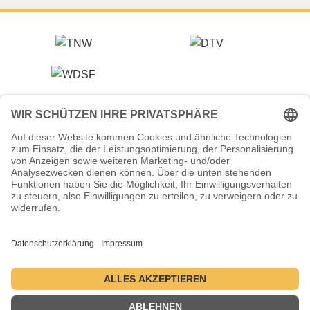
Veranstalter (Ausrichter):
Tanzsportverband Nordrhein-Westfalen e.V.
Veranstaltungsort:
Historische Stadthalle Wuppertal
Johannisberg 40
42103 Wuppertal
Termine:
2.–5. Juli 2026 ・ 1.–4. Juli 2027 ・ 6.–9. Juli 2028