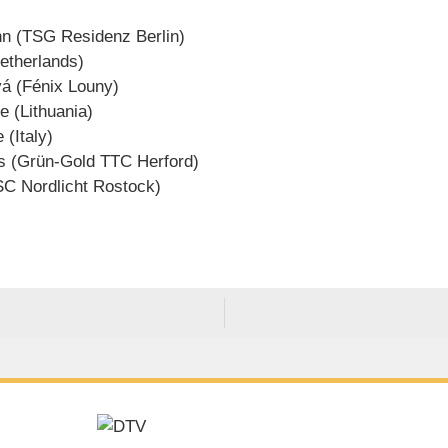
n (TSG Residenz Berlin)
Netherlands)
vá (Fénix Louny)
e (Lithuania)
 (Italy)
s (Grün-Gold TTC Herford)
TSC Nordlicht Rostock)