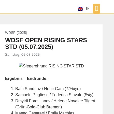
EN
WDSF (2025)
WDSF OPEN RISING STARS
STD (05.07.2025)
Samstag, 05.07.2025
Ergebnis – Endrunde:
Batu Sandiraz / Nehir Cam (
Türkiye
)
Samuele Pugliese / Federica Stavale (
Italy
)
Dmytrii Forostianov / Helene Novalee Tilgert
(Grün-Gold-Club Bremen)
Matteo Cesaretti / Emily Matthies