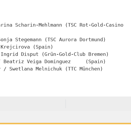
/ Sonja Stegemann (TSC Aurora Dortmund)
a Krejcirova (Spain)
 / Ingrid Disput (Grün-Gold-Club Bremen)
5.	Manuel Lopez Ruiz / Beatriz Veiga Dominguez	(Spain)
der / Swetlana Melnichuk (TTC München)