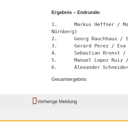
Ergebnis – Endrunde:
1.	Markus Heffner / Marina Scharin-Mehlmann (TSC Rot-Gold-Casino 
Nürnberg)
2.	Georg Rauchhaus 
3.	Gerard Perez / Ev
4.	Sebastian Bronst
6.	Alexander Schnei
Gesamtergebnis
Vorherige Meldung