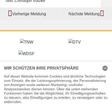
Text: Christoph Völzke
Vorherige Meldung
Nächste Meldung
Veranstalter (Ausrichter):
Tanzsportverband Nordrhein-Westfalen e.V.
Veranstaltungsort:
Historische Stadthalle Wuppertal
Johannisberg 40
42103 Wuppertal
Termine: