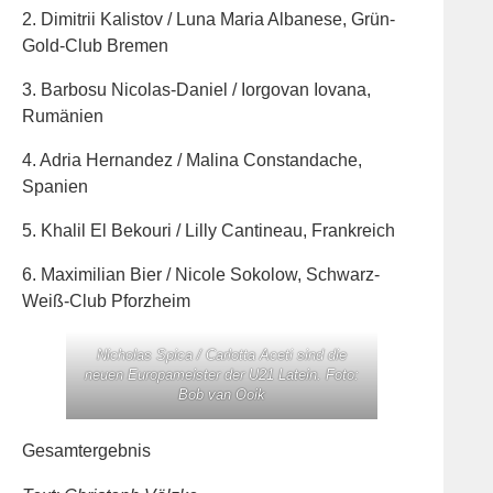
2. Dimitrii Kalistov / Luna Maria Albanese, Grün-
Gold-Club Bremen
3. Barbosu Nicolas-Daniel / Iorgovan Iovana,
Rumänien
4. Adria Hernandez / Malina Constandache,
Spanien
5. Khalil El Bekouri / Lilly Cantineau, Frankreich
6. Maximilian Bier / Nicole Sokolow, Schwarz-
Weiß-Club Pforzheim
Nicholas Spica / Carlotta Aceti sind die
neuen Europameister der U21 Latein. Foto:
Bob van Ooik
Gesamtergebnis