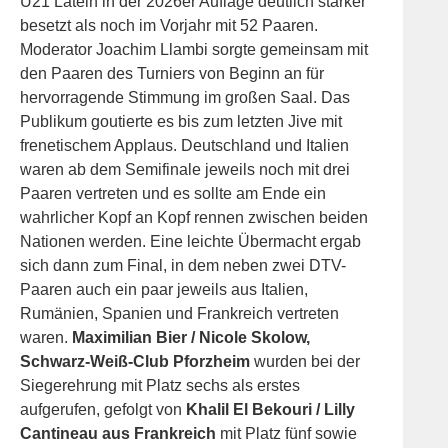
U21 Latein in der 2026er Auflage deutlich stärker
besetzt als noch im Vorjahr mit 52 Paaren.
Moderator Joachim Llambi sorgte gemeinsam mit
den Paaren des Turniers von Beginn an für
hervorragende Stimmung im großen Saal. Das
Publikum goutierte es bis zum letzten Jive mit
frenetischem Applaus. Deutschland und Italien
waren ab dem Semifinale jeweils noch mit drei
Paaren vertreten und es sollte am Ende ein
wahrlicher Kopf an Kopf rennen zwischen beiden
Nationen werden. Eine leichte Übermacht ergab
sich dann zum Final, in dem neben zwei DTV-
Paaren auch ein paar jeweils aus Italien,
Rumänien, Spanien und Frankreich vertreten
waren.
Maximilian Bier / Nicole Skolow,
Schwarz-Weiß-Club Pforzheim
wurden bei der
Siegerehrung mit Platz sechs als erstes
aufgerufen, gefolgt von
Khalil El Bekouri / Lilly
Cantineau aus Frankreich
mit Platz fünf sowie