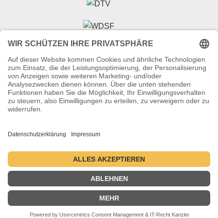
Veranstalter (Ausrichter):
Tanzsportverband Nordrhein-Westfalen e.V.
Veranstaltungsort:
Historische Stadthalle Wuppertal
Johannisberg 40
42103 Wuppertal
Termine:
2.–5. Juli 2026 ・ 1.–4. Juli 2027 ・ 6.–9. Juli 2028
Kontakt
Datenschutzerklärung
Impressum
© 2004-2026 - danceComp