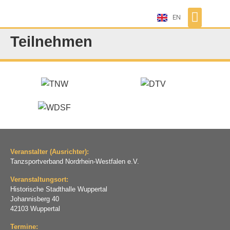
EN
Teilnehmen
Veranstalter (Ausrichter):
Tanzsportverband Nordrhein-Westfalen e.V.
Veranstaltungsort:
Historische Stadthalle Wuppertal
Johannisberg 40
42103 Wuppertal
Termine: