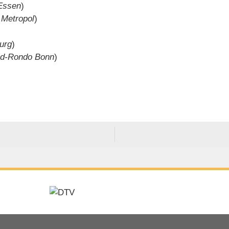
Essen
)
 Metropol
)
urg
)
ld-Rondo Bonn
)