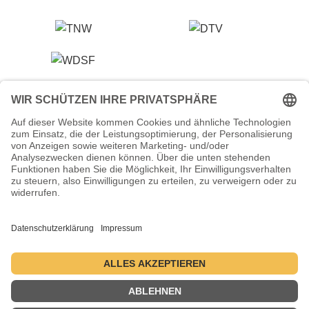
Veranstalter (Ausrichter):
Tanzsportverband Nordrhein-Westfalen e.V.
Veranstaltungsort:
Historische Stadthalle Wuppertal
Johannisberg 40
42103 Wuppertal
Termine:
2.–5. Juli 2026 ・ 1.–4. Juli 2027 ・ 6.–9. Juli 2028