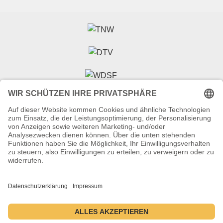
Veranstalter (Ausrichter):
Tanzsportverband Nordrhein-Westfalen e.V.
Veranstaltungsort:
Historische Stadthalle Wuppertal
Johannisberg 40
42103 Wuppertal
Termine:
2.–5. Juli 2026 ・ 1.–4. Juli 2027 ・ 6.–9. Juli 2028