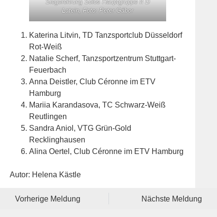
Siegerehrung Solos Hauptgruppe II D
Latein, Foto: Peter Gábor
Katerina Litvin, TD Tanzsportclub Düsseldorf
Rot-Weiß
Natalie Scherf, Tanzsportzentrum Stuttgart-
Feuerbach
Anna Deistler, Club Céronne im ETV
Hamburg
Mariia Karandasova, TC Schwarz-Weiß
Reutlingen
Sandra Aniol, VTG Grün-Gold
Recklinghausen
Alina Oertel, Club Céronne im ETV Hamburg
Autor: Helena Kästle
Vorherige Meldung
Nächste Meldung