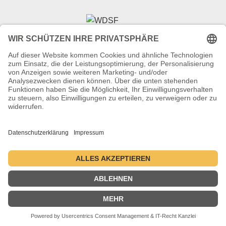
Veranstalter (Ausrichter):
Tanzsportverband Nordrhein-Westfalen e.V.
Veranstaltungsort:
Historische Stadthalle Wuppertal
Johannisberg 40
42103 Wuppertal
Termine:
2.–5. Juli 2026 ・ 1.–4. Juli 2027 ・ 6.–9. Juli 2028
Kontakt
Datenschutzerklärung
Impressum
© 2004-2026 - danceComp