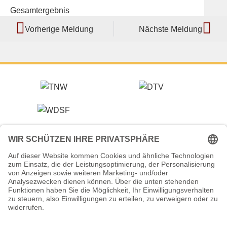
Gesamtergebnis
Vorherige Meldung
Nächste Meldung
Veranstalter (Ausrichter):
Tanzsportverband Nordrhein-Westfalen e.V.
Veranstaltungsort:
Historische Stadthalle Wuppertal
Johannisberg 40
42103 Wuppertal