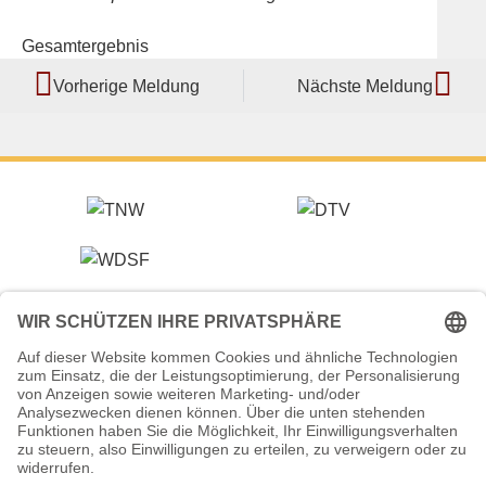
Gesamtergebnis
Vorherige Meldung
Nächste Meldung
Veranstalter (Ausrichter):
Tanzsportverband Nordrhein-Westfalen e.V.
Veranstaltungsort:
Historische Stadthalle Wuppertal
Johannisberg 40
42103 Wuppertal