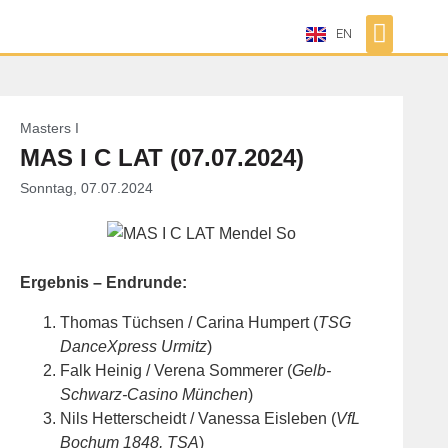
EN
Masters I
MAS I C LAT (07.07.2024)
Sonntag, 07.07.2024
Ergebnis – Endrunde:
Thomas Tüchsen / Carina Humpert (
TSG
DanceXpress Urmitz
)
Falk Heinig / Verena Sommerer (
Gelb-
Schwarz-Casino München
)
Nils Hetterscheidt / Vanessa Eisleben (
VfL
Bochum 1848, TSA
)