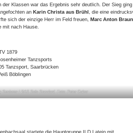
 der Klassen war das Ergebnis sehr deutlich. Der Sieg ging
angefochten an
Karin Christa aus Brühl
, die eine eindrucks
fte sich der einzige Herr im Feld freuen,
Marc Anton Braun
e mit nach Hause.
BTV 1879
Rosenheimer Tanzsports
05 Tanzsport, Saarbrücken
eiß Böblingen
g Senioren I BAS Solo Standard. Foto: Peter Gabor
fenbachsaal startete die Hauptgruppe II D Latein mit