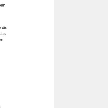
ein
-
 die
 das
en