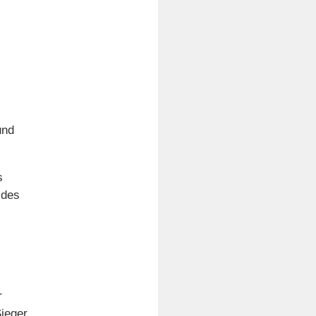
und
s
 des
r
Sieger