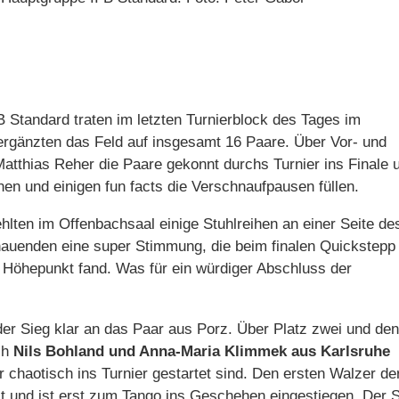
 Standard traten im letzten Turnierblock des Tages im
ergänzten das Feld auf insgesamt 16 Paare. Über Vor- und
Matthias Reher die Paare gekonnt durchs Turnier ins Finale 
nen und einigen fun facts die Verschnaufpausen füllen.
hlten im Offenbachsaal einige Stuhlreihen an einer Seite de
auenden eine super Stimmung, die beim finalen Quickstepp
n Höhepunkt fand. Was für ein würdiger Abschluss der
er Sieg klar an das Paar aus Porz. Über Platz zwei und den
ch
Nils Bohland und Anna-Maria Klimmek aus Karlsruhe
 chaotisch ins Turnier gestartet sind. Den ersten Walzer de
st und ist erst zum Tango ins Geschehen eingestiegen. Der 