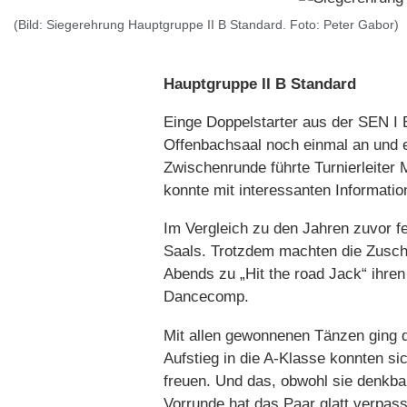
(Bild: Siegerehrung Hauptgruppe II B Standard. Foto: Peter Gabor)
Hauptgruppe II B Standard
Einge Doppelstarter aus der SEN I B
Offenbachsaal noch einmal an und 
Zwischenrunde führte Turnierleiter 
konnte mit interessanten Informatio
Im Vergleich zu den Jahren zuvor fe
Saals. Trotzdem machten die Zusch
Abends zu „Hit the road Jack“ ihre
Dancecomp.
Mit allen gewonnenen Tänzen ging d
Aufstieg in die A-Klasse konnten si
freuen. Und das, obwohl sie denkbar
Vorrunde hat das Paar glatt verpas