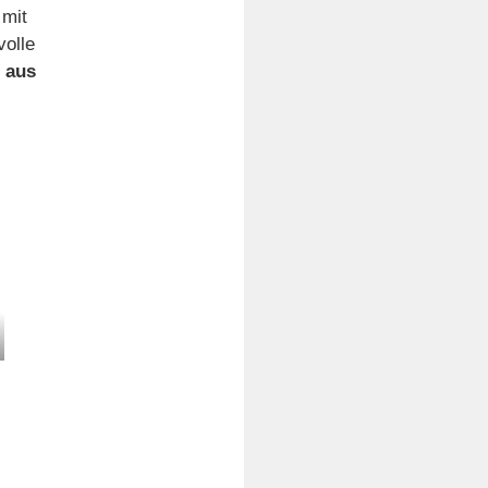
 mit
volle
 aus