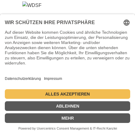
Veranstalter (Ausrichter):
Tanzsportverband Nordrhein-Westfalen e.V.
Veranstaltungsort:
Historische Stadthalle Wuppertal
Johannisberg 40
42103 Wuppertal
Termine:
2.–5. Juli 2026 ・ 1.–4. Juli 2027 ・ 6.–9. Juli 2028
Kontakt
Datenschutzerklärung
Impressum
© 2004-2026 - danceComp