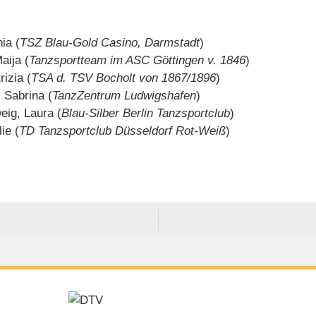
ia (
TSZ Blau-Gold Casino, Darmstadt
)
aija (
Tanzsportteam im ASC Göttingen v. 1846
)
izia (
TSA d. TSV Bocholt von 1867/1896
)
 Sabrina (
TanzZentrum Ludwigshafen
)
eig, Laura (
Blau-Silber Berlin Tanzsportclub
)
ie (
TD Tanzsportclub Düsseldorf Rot-Weiß
)