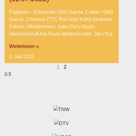
Ergebnis – Endrunde: Ortiz García, Carlos / Ortiz
García, Christina (TTC Rot-Gold Köln) Geukens,
Fabian / Mindermann, Julia (Tanz-Sport-
Gemeinschaft Ars Nova Verden) Lüder, Jan / Eis,
Weiterlesen »
2. Juli 2022
1
2