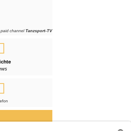
a paid channel
Tanzsport-TV
ichte
ews
lefon